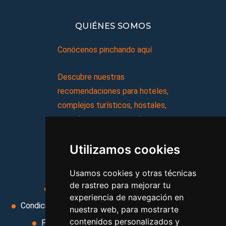
QUIÉNES SOMOS
Conócenos pinchando aquí
Descubre nuestras
recomendaciones para hoteles,
complejos turísticos, hostales,
vacaciones, paquetes de
viajes, y mucho más!
Utilizamos cookies
MI AGENCIA
Usamos cookies y otras técnicas
de rastreo para mejorar tu
Aviso legal
Condiciones de uso
experiencia de navegación en
Condiciones Generales
Ley de Viajes Combinados
nuestra web, para mostrarte
contenidos personalizados y
Política de privacidad
Uso de cookies