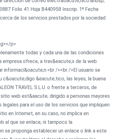
e dirección de correo electr&oacute;nico:&nbsp;
3887 Folio 41 Hoja B440958 Inscrip. 1ª Fecha
cerca de los servicios prestados por la sociedad
ng></p>
a plenamente todas y cada una de las condiciones
 la empresa ofrece, a trav&eacute;s de la web
r informaci&oacute;n.<br /><br />El usuario se
c&oacute;digo &eacute;tico, las leyes, la buena
MALEON TRAVEL S.L.U. o frente a terceros, de
 sitio web est&aacute; dirigido a personas mayores
 legales para el uso de los servicios que impliquen
tio en Internet, en su caso, no implica en
eb al que se enlace, ni tampoco la
 se proponga establecer un enlace o link a este