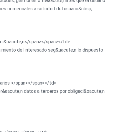
tudes, gestiones o tr&aacute;mites que el Usuario
es comerciales a solicitud del usuario&nbsp;
imaci&oacute;n</span></span></td>
ntimiento del interesado seg&uacute;n lo dispuesto
atarios </span></span></td>
der&aacute;n datos a terceros por obligaci&oacute;n