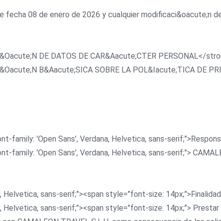
s de fecha 08 de enero de 2026 y cualquier modificaci&oacute;n 
TECCI&Oacute;N DE DATOS DE CAR&Aacute;CTER PERSONAL</str
RMACI&Oacute;N B&Aacute;SICA SOBRE LA POL&Iacute;TICA DE 
ont-family: 'Open Sans', Verdana, Helvetica, sans-serif;">Resp
ont-family: 'Open Sans', Verdana, Helvetica, sans-serif;"> CA
, Helvetica, sans-serif;"><span style="font-size: 14px;">Finali
 Helvetica, sans-serif;"><span style="font-size: 14px;"> Prestar