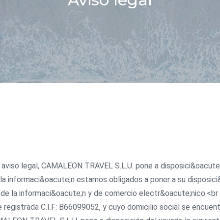
te aviso legal, CAMALEON TRAVEL S.L.U. pone a disposici&oacute;
la informaci&oacute;n estamos obligados a poner a su disposici&
d de la informaci&oacute;n y de comercio electr&oacute;nico.<br
gistrada C.I.F: B66099052, y cuyo domicilio social se encuentra