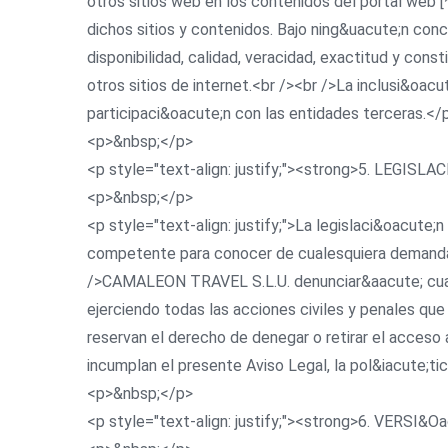
otros sitios web en los contenidos del portal web
dichos sitios y contenidos. Bajo ning&uacute;n con
disponibilidad, calidad, veracidad, exactitud y con
otros sitios de internet.<br /><br />La inclusi&oac
participaci&oacute;n con las entidades terceras.</
<p>&nbsp;</p>
<p style="text-align: justify;"><strong>5. LEGIS
<p>&nbsp;</p>
<p style="text-align: justify;">La legislaci&oacute;n
competente para conocer de cualesquiera demandas 
/>CAMALEON TRAVEL S.L.U. denunciar&aacute; cualqu
ejerciendo todas las acciones civiles y penales qu
reservan el derecho de denegar o retirar el acceso al
incumplan el presente Aviso Legal, la pol&iacute;ti
<p>&nbsp;</p>
<p style="text-align: justify;"><strong>6. VERSI&