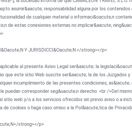
 [*WEB*], la sociedad informa de que CAMALEON TRAVEL S.L.U. n
cepto asumir&aacute; responsabilidad alguna por los contenidos 
stitucionalidad de cualquier material o informaci&oacute;n conten
ute;n de estas conexiones externas no implicar&aacute; ning&uac
p>
LACI&Oacute;N Y JURISDICCI&Oacute;N.</strong></p>
 aplicable al presente Aviso Legal ser&aacute; la legislaci&oacute
que este sitio Web suscite ser&aacute; la de los Juzgados y Tr
ier incumplimiento de las presentes condiciones, as&iacute; c
e le puedan corresponder seg&uacute;n derecho. <br />Del mismo
 sitio web y/o a los servicios ofrecidos sin previo aviso o a ins
ca de cookies o haga caso omiso a la Pol&iacute;tica de Privaci
Oacute;N</strong></p>