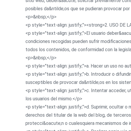
sitio web, deber&aacute; solicitar previamente co
posibles da&ntilde;os que se pudieran provocar por 
<p>&nbsp;</p>
<p style="text-align: justify;"><strong>2. USO 
<p style="text-align: justify;">El usuario deber&aa
condiciones recogidas pueden sufrir modificacion
todos los contenidos, de conformidad con la legisl
<p>&nbsp;</p>
<p style="text-align: justify;">a. Hacer un uso no 
<p style="text-align: justify;">b. Introducir o difu
susceptibles de provocar da&ntilde;os en los siste
<p style="text-align: justify;">c. Intentar acceder,
los usuarios del mismo.</p>
<p style="text-align: justify;">d. Suprimir, ocultar
derechos del titular de la web del blog, de tercer
protecci&oacute;n o cualesquiera mecanismos de i