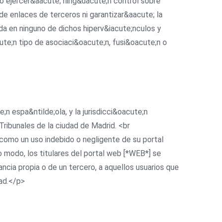
o ejercer&aacute; ning&uacute;n control sobre
de enlaces de terceros ni garantizar&aacute; la
ida en ninguno de dichos hiperv&iacute;nculos y
ute;n tipo de asociaci&oacute;n, fusi&oacute;n o
;n espa&ntilde;ola, y la jurisdicci&oacute;n
ibunales de la ciudad de Madrid. <br
omo un uso indebido o negligente de su portal
 modo, los titulares del portal web [*WEB*] se
tancia propia o de un tercero, a aquellos usuarios que
dad.</p>