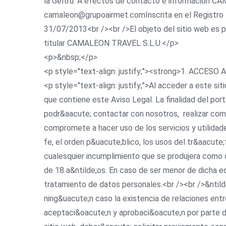
la Geltrú. A efectos de contacto e información CAM
camaleon@grupoairmet.comInscrita en el Registro M
31/07/2013<br /><br />El objeto del sitio web es p
titular CAMALEON TRAVEL S.L.U.</p>
<p>&nbsp;</p>
<p style="text-align: justify;"><strong>1. ACCE
<p style="text-align: justify;">Al acceder a este s
que contiene este Aviso Legal. La finalidad del por
podr&aacute; contactar con nosotros, realizar comp
compromete a hacer uso de los servicios y utilida
fe, el orden p&uacute;blico, los usos del tr&aacut
cualesquier incumplimiento que se produjera como c
de 18 a&ntilde;os. En caso de ser menor de dicha ed
tratamiento de datos personales.<br /><br />&ntilde;
ning&uacute;n caso la existencia de relaciones entr
aceptaci&oacute;n y aprobaci&oacute;n por parte d