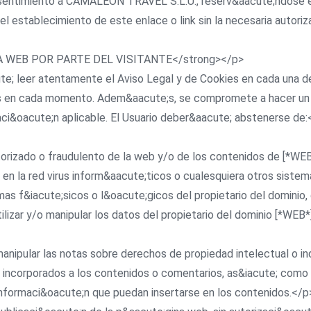
nsentimiento a CAMALEON TRAVEL S.L.U., reserv&aacute;ndose e
el establecimiento de este enlace o link sin la necesaria autori
DE LA WEB POR PARTE DEL VISITANTE</strong></p>
cute; leer atentamente el Aviso Legal y de Cookies en cada una d
es en cada momento. Adem&aacute;s, se compromete a hacer un u
aci&oacute;n aplicable. El Usuario deber&aacute; abstenerse de:
autorizado o fraudulento de la web y/o de los contenidos de [*WE
ndir en la red virus inform&aacute;ticos o cualesquiera otros sist
mas f&iacute;sicos o l&oacute;gicos del propietario del dominio
 utilizar y/o manipular los datos del propietario del dominio [*WE
 o manipular las notas sobre derechos de propiedad intelectual o i
os incorporados a los contenidos o comentarios, as&iacute; como
nformaci&oacute;n que puedan insertarse en los contenidos.</p