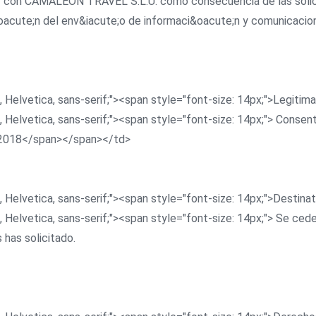
ir con CAMALEON TRAVEL S.L.U. como consecuencia de las solici
oacute;n del env&iacute;o de informaci&oacute;n y comunicacion
, Helvetica, sans-serif;"><span style="font-size: 14px;">Legit
, Helvetica, sans-serif;"><span style="font-size: 14px;"> Conse
/2018</span></span></td>
, Helvetica, sans-serif;"><span style="font-size: 14px;">Destin
, Helvetica, sans-serif;"><span style="font-size: 14px;"> Se ce
 has solicitado.