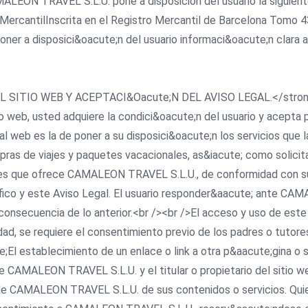
ALEON TRAVEL S.L.U. pone a disposición del usuario la siguient
ercantilInscrita en el Registro Mercantil de Barcelona Tomo 4
oner a disposici&oacute;n del usuario informaci&oacute;n clara a
SO AL SITIO WEB Y ACEPTACI&Oacute;N DEL AVISO LEGAL.</stro
itio web, usted adquiere la condici&oacute;n del usuario y acept
tal web es la de poner a su disposici&oacute;n los servicios que
ras de viajes y paquetes vacacionales, as&iacute; como solicita
des que ofrece CAMALEON TRAVEL S.L.U., de conformidad con su 
e;fico y este Aviso Legal. El usuario responder&aacute; ante CA
onsecuencia de lo anterior.<br /><br />El acceso y uso de este
ad, se requiere el consentimiento previo de los padres o tutores
El establecimiento de un enlace o link a otra p&aacute;gina o si
e CAMALEON TRAVEL S.L.U. y el titular o propietario del sitio w
e CAMALEON TRAVEL S.L.U. de sus contenidos o servicios. Quien