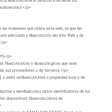
sta &uacute;ltima el derecho a reclamar los
zaci&oacute;n.</p>
e las ocasiones que utilice esta web, ya que las
so adecuado y l&iacute;cito del sitio Web y de
</p>
B*]</p>
emas f&iacute;sicos o l&oacute;gicos que sean
, de sus proveedores o de terceros.</p>
B*], o webs sat&eacute;lites o propiedad suya o de
ndustrial y dem&aacute;s datos identificativos de los
 los dispositivos t&eacute;cnicos de
>