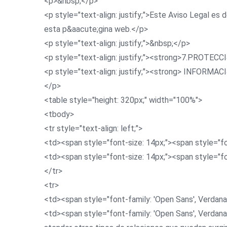
<p>&nbsp;</p>
<p style="text-align: justify;">Este Aviso Legal e
esta p&aacute;gina web.</p>
<p style="text-align: justify;">&nbsp;</p>
<p style="text-align: justify;"><strong>7.PRO
<p style="text-align: justify;"><strong> INFO
</p>
<table style="height: 320px;" width="100%">
<tbody>
<tr style="text-align: left;">
<td><span style="font-size: 14px;"><span style="f
<td><span style="font-size: 14px;"><span style="f
</tr>
<tr>
<td><span style="font-family: 'Open Sans', Verdana
<td><span style="font-family: 'Open Sans', Verdana,