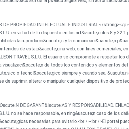
y/o publicaci&oacute;n de la p&aacute;gina web, sin autorizaci&o
ECHOS DE PROPIEDAD INTELECTUAL E INDUSTRIAL.</strong></p>
L.U. en virtud de lo dispuesto en los art&iacute;culos 8 y 32.1
hibidas la reproducci&oacute;n y la comunicaci&oacute;n p&uacu
contenidos de esta p&aacute;gina web, con fines comerciales, en
ALEON TRAVEL S.L.U. El usuario se compromete a respetar los de
visualizaci&oacute;n de todos los contenidos y elementos del 
ute;sico o tecnol&oacute;gico siempre y cuando sea, &uacute;ni
e de suprimir, alterar o manipular cualquier dispositivo de pro
LUSI&Oacute;N DE GARANT&Iacute;AS Y RESPONSABILIDAD. ENLA
L.U. no se hace responsable, en ning&uacute;n caso de los da&nt
acute;gicas necesarias para evitarlo.<br /><br />El portal pue