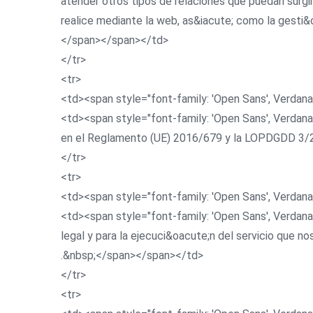
atender otros tipos de relaciones que puedan surg
realice mediante la web, as&iacute; como la gesti&
</span></span></td>
</tr>
<tr>
<td><span style="font-family: 'Open Sans', Verdana
<td><span style="font-family: 'Open Sans', Verdana
en el Reglamento (UE) 2016/679 y la LOPDGDD 3
</tr>
<tr>
<td><span style="font-family: 'Open Sans', Verdana
<td><span style="font-family: 'Open Sans', Verdana
legal y para la ejecuci&oacute;n del servicio que nos
.&nbsp;</span></span></td>
</tr>
<tr>