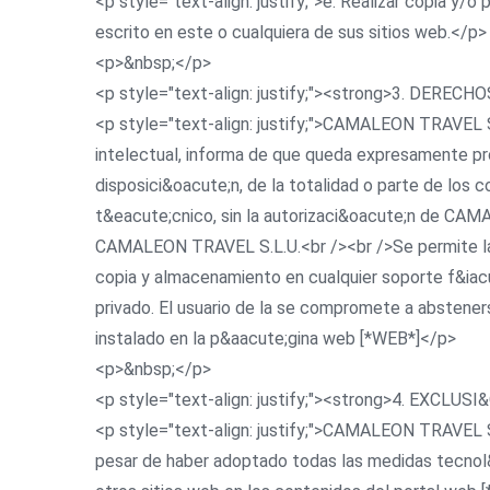
<p style="text-align: justify;">e. Realizar copia 
escrito en este o cualquiera de sus sitios web.</p>
<p>&nbsp;</p>
<p style="text-align: justify;"><strong>3. DER
<p style="text-align: justify;">CAMALEON TRAVEL S.
intelectual, informa de que queda expresamente pro
disposici&oacute;n, de la totalidad o parte de los 
t&eacute;cnico, sin la autorizaci&oacute;n de CAM
CAMALEON TRAVEL S.L.U.<br /><br />Se permite la 
copia y almacenamiento en cualquier soporte f&iac
privado. El usuario de la se compromete a absteners
instalado en la p&aacute;gina web [*WEB*]</p>
<p>&nbsp;</p>
<p style="text-align: justify;"><strong>4. EXC
<p style="text-align: justify;">CAMALEON TRAVEL S.
pesar de haber adoptado todas las medidas tecnol&o