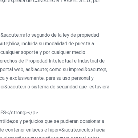
acute;n expresa de CAMALEON TRAVEL S.L.U., por
 p&aacute;rrafo segundo de la ley de propiedad
te;blica, incluida su modalidad de puesta a
 cualquier soporte y por cualquier medio
rechos de Propiedad Intelectual e Industrial de
portal web, as&iacute; como su impresi&oacute;n,
ca y exclusivamente, para su uso personal y
tecci&oacute;n o sistema de seguridad que estuviera
CES</strong></p>
ilde;os y perjuicios que se pudieran ocasionar a
de contener enlaces e hiperv&iacute;nculos hacia