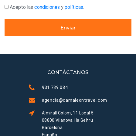
Acepto las
condiciones
y
políticas
.
Enviar
CONTÁCTANOS
931 739 084
agencia@camaleontravel.com
Almirall Colom, 11 Local 5
08800 Vilanova i la Geltrú
Barcelona
España