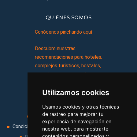
QUIÉNES SOMOS
Conócenos pinchando aquí
Descubre nuestras
recomendaciones para hoteles,
complejos turísticos, hostales,
vacaciones, paquetes de
viajes, y mucho más!
Utilizamos cookies
MI AGENCIA
Usamos cookies y otras técnicas
de rastreo para mejorar tu
Aviso legal
Condiciones de uso
experiencia de navegación en
Condiciones Generales
Ley de Viajes Combinados
nuestra web, para mostrarte
contenidos personalizados y
Política de privacidad
Uso de cookies